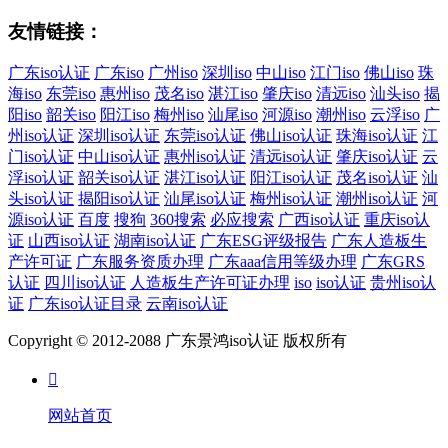
友情链接：
广东iso认证
广东iso
广州iso
深圳iso
中山iso
江门iso
佛山iso
珠
海iso
东莞iso
惠州iso
茂名iso
湛江iso
肇庆iso
清远iso
汕头iso
揭
阳iso
韶关iso
阳江iso
梅州iso
汕尾iso
河源iso
潮州iso
云浮iso
广
州iso认证
深圳iso认证
东莞iso认证
佛山iso认证
珠海iso认证
江
门iso认证
中山iso认证
惠州iso认证
清远iso认证
肇庆iso认证
云
浮iso认证
韶关iso认证
湛江iso认证
阳江iso认证
茂名iso认证
汕
头iso认证
揭阳iso认证
汕尾iso认证
梅州iso认证
潮州iso认证
河
源iso认证
百度
搜狗
360搜索
必应搜索
广西iso认证
重庆iso认
证
山西iso认证
湖南iso认证
广东ESG评级报告
广东人造板生
产许可证
广东服务资质办理
广东aaa信用等级办理
广东GRS
认证
四川iso认证
人造板生产许可证办理
iso
iso认证
贵州iso认
证
广东iso认证目录
云南iso认证
Copyright © 2012-2088 广东景鸿iso认证 版权所有

网站首页